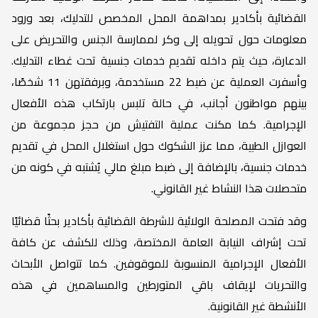
القضائية بأكادير بمداهمة المحل المخصص للتدليك، بعد ورود
معلومات حول تحويله إلى وكر لممارسة الجنس والتحريض على
الدعارة، حيث يتم داخله تقديم خدمات جنسية تحت غطاء التدليك.
وأسفرت العملية عن ضبط 22 مستخدمة، وبرفقتهن 11 شخصًا،
بينهم مواطنون أجانب، في حالة تلبس بارتكاب هذه الأفعال
الإجرامية. كما مكنت عملية التفتيش من حجز مجموعة من
العوازل الطبية، مما عزز الشكوك حول استغلال المحل في تقديم
خدمات جنسية، بالإضافة إلى ضبط مبلغ مالي يُشتبه في كونه من
متحصلات هذا النشاط غير القانوني.
وقد فتحت المصلحة الولائية للشرطة القضائية بأكادير بحثًا قضائيًا
تحت إشراف النيابة العامة المختصة، وذلك للكشف عن كافة
الأفعال الإجرامية المنسوبة للموقوفين. كما تتواصل الأبحاث
والتحريات لإيقاف باقي المتورطين والمساهمين في هذه
الأنشطة غير القانونية.