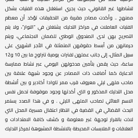
لنشاطها غير القانوني، حيث يجري استغلال هذه الفتيات بشكل
ممنهج .. وأكدت مصادر مقربة من التحقيقات تؤكد أن معظم
الفتيات العاملات في مراكز التدليك يشتغلن في “النوار”، ولا يتم
التصريح بهن لدى الصندوق الوطني للضمان الاجتماعي، ويتم
حرمانهن من أبسط حقوقهن المتمثلة في الأجر الشهري على
سبيل المثال، إلى جانب عملهن لفترات يومية تتراوح ما بين 10 و12
ساعة، حيث يقمن بتأمين مدخولهن اليومي عبر نشاط ممارسة
الدعارة كما أضافت ذات المصادر عن وجود شبهة علاقة بين
صاحب ملهى ليلي معروف قرب ممر تاوادا أكادير و بين أنشطة
محل التدليك المذكور و التي أكدتها وجود موقوفة تحمل نفس
الاسم العائلي لصاحب الملهى الليلي . و في هذا الصدد يستمر
البحث القضائي في القضية في انتظار اعتقال مسيرة المحل التي
لاذت بالفرار لوجهة غير معلومة و كشف كافة الامتدادات و
العلاقات و الملابسات المحيطة بالانشطة المشبوهة لمركز التدليك
..