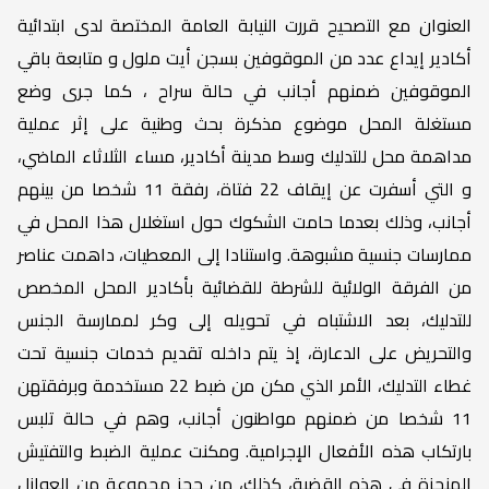
العنوان مع التصحيح قررت النيابة العامة المختصة لدى ابتدائية
أكادير إيداع عدد من الموقوفين بسجن أيت ملول و متابعة باقي
الموقوفين ضمنهم أجانب في حالة سراح ، كما جرى وضع
مستغلة المحل موضوع مذكرة بحث وطنية على إثر عملية
مداهمة محل للتدليك وسط مدينة أكادير، مساء الثلاثاء الماضي،
و التي أسفرت عن إيقاف 22 فتاة، رفقة 11 شخصا من بينهم
أجانب، وذلك بعدما حامت الشكوك حول استغلال هذا المحل في
ممارسات جنسية مشبوهة. واستنادا إلى المعطيات، داهمت عناصر
من الفرقة الولائية للشرطة للقضائية بأكادير المحل المخصص
للتدليك، بعد الاشتباه في تحويله إلى وكر لممارسة الجنس
والتحريض على الدعارة، إذ يتم داخله تقديم خدمات جنسية تحت
غطاء التدليك، الأمر الذي مكن من ضبط 22 مستخدمة وبرفقتهن
11 شخصا من ضمنهم مواطنون أجانب، وهم في حالة تلبس
بارتكاب هذه الأفعال الإجرامية. ومكنت عملية الضبط والتفتيش
المنجزة في هذه القضية، كذلك، من حجز مجموعة من العوازل