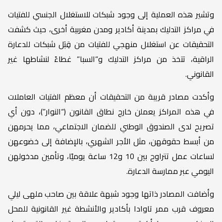
وتشير هذه العملية إلى وجود شبكات للاستغلال الجنسي للفتيات
في مراكز التدليك بمدينة أكادير ومدن مغربية أخرى، حيث كشفت
التحقيقات عن استغلال منهجي للفتيات من قِبَل شبكات للدعارة
الراقية، تتخذ من مراكز التدليك و”السبا” غطاءً لنشاطها غير
القانوني.
وأكدت مصادر قريبة من التحقيقات أن معظم الفتيات العاملات
في هذه المراكز يعملن خارج نطاق القانون (“النوار”)، دون أي
تصريح لدى الصندوق الوطني للضمان الاجتماعي، مما يحرمهن
من أبسط حقوقهن، مثل الأجر الشهري، بالإضافة إلى خضوعهن
لساعات عمل تتراوح بين 10 و12 ساعة يوميًا، وتأمين مدخولهن
اليومي عبر ممارسة الدعارة.
وأضافت المصادر ذاتها وجود شبهة علاقة بين صاحب ملهى ليلي
معروف قرب ممر تاوادا بأكادير والأنشطة غير القانونية للمحل