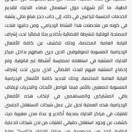
الطبية، ما أثار شبهات حول استعمال فضاء التدليك لتقديم
الخدمات الجنسية للراغبين في ذلك، إلى جانب حجز مبلغ مالي يشتبه
في كونه من متحصلات هذا النشاط الإجرامي. ومن جانبها فتحت
المصلحة الولائية للشرطة القضائية بأكادير بحثا قضائيا تحت إشراف
النيابة العامة المختصة، وذلك للكشف عن كافة الأفعال
الإجرامية المنسوبة للموقوفين الذين جرى ضبطهم بداخل مركز
التدليك المشتبه في استغلاله لممارسة أنشطة غير قانونية. وتم
إخضاع المشتبه فيهم للبحث القضائي الذي يجري تحت إشراف
النيابة العامة المختصة، وذلك لتحديد كافة الأفعال الإجرامية
المنسوبة للمعنيين بالأمر، فيما تتواصل الأبحاث والتحريات لإيقاف
باقي المشاركين والمساهمين في ارتكاب هذه الأفعال
الإجرامية. هذه العملية تحيل على عمل شبكات الاستغلال الجنسي
للفتيات في مراكز التدليك بمدينة أكادير و عدة مدن مغربية حيث
كشفت عن وجود استغلال حقيقي للفتيات من لدن شبكات للدعارة
الراقية تتخذ من مجموعة من مراكز التدليك و”السبا” مقرا