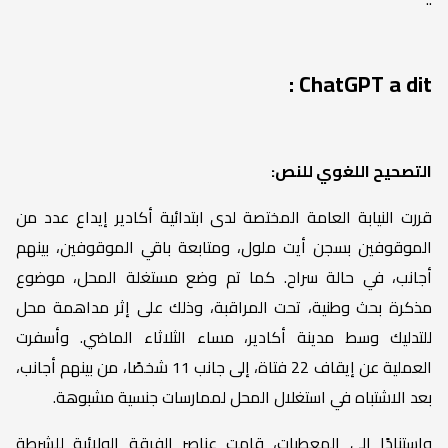
ChatGPT a dit :
التصحيح اللغوي للنص:
قررت النيابة العامة المختصة لدى ابتدائية أكادير إيداع عدد من
الموقوفين بسجن أيت ملول، ومتابعة باقي الموقوفين، بينهم
أجانب، في حالة سراح. كما تم وضع مستغلة المحل، موضوع
مذكرة بحث وطنية، تحت المراقبة، وذلك على إثر مداهمة محل
للتدليك وسط مدينة أكادير، مساء الثلاثاء الماضي. وأسفرت
العملية عن إيقاف 22 فتاة، إلى جانب 11 شخصًا، من بينهم أجانب،
بعد الاشتباه في استغلال المحل لممارسات جنسية مشبوهة.
واستنادًا إلى المعطيات، قامت عناصر الفرقة الولائية للشرطة