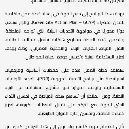
أكثر من 50 مدينة ملتزمة بتحقيق مستقبل مستدام.
يهدف هذا البرنامج إلى دعم الجهة في إعداد خطة عمل متكاملة
للمدن الخضراء (Green City Action Plan – GCAP)، والتي ستلعب
دورًا محوريًا في مواجهة التحديات البيئية التي تواجه المنطقة.
وتتضمن هذه الخطة مشاريع هيكلية تشمل مجالات الطاقة،
النقل، المياه، النفايات، البناء، والتخطيط العمراني، وذلك بهدف
تعزيز الاستدامة البيئية وتحسين جودة الحياة للمواطنين.
ستعتمد خطة العمل هذه على معطيات أساسية ومرجعيات
استراتيجية مثل برنامج التنمية الجهوية (PDR)، لتحديد الأولويات
الاستثمارية وتوجيه الموارد نحو مشاريع مستدامة في البنية
التحتية. ومن المنتظر أن تساهم هذه المبادرة في تحسين الأداء
البيئي للجهة، مع التركيز على تقليل الانبعاثات الكربونية، تعزيز
كفاءة الطاقة، وتحسين إدارة الموارد الطبيعية.
يأتي انضمام جهة كلميم-واد نون إلى هذا البرنامج كجزء من