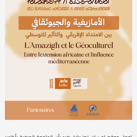
توصل موقع إم سات نيوز ببلاغ يفيد بأن الجامعة الصيفية بأكادير