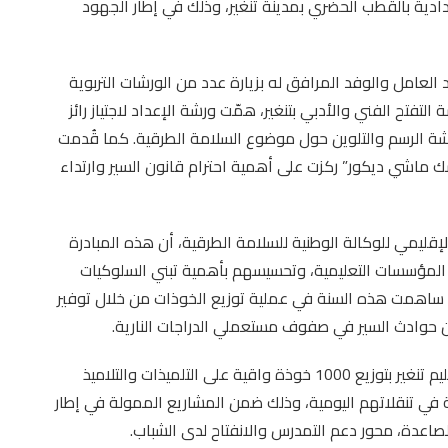
عدادية بالقطب الحضري بمدينة تنغير، وذلك في إطار الجهود
 العامل والوفد المرافق له بزيارة عدد من الورشات التربوية
تح الفني والأدبي بتنغير، همّت ورشة الإعداد لاجتياز رائز
شة الرسم والتلوين حول موضوع السلامة الطرقية. كما قُدمت
ماشي ديكور” ركزت على أهمية احترام قانون السير وارتداء
إقليمي للوكالة الوطنية للسلامة الطرقية، أن هذه المبادرة
يذ المؤسسات التعليمية، وتحسيسهم بأهمية تبني السلوكيات
 ساهمت هذه السنة في عملية توزيع الخوذات من خلال توفير
ومن جهتها، قامت المبادرة الوطنية للتنمية البشرية بإقليم تنغير بتوزيع 1000 خوذة واقية على التلميذات والتلاميذ
ة في تنقلاتهم اليومية، وذلك ضمن المشاريع الممولة في إطار
ل الصاعدة، محور دعم التمدرس والانفتاح لدى الشباب.