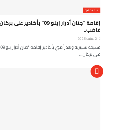
سلايدشو
إقامة “جنان أدرار إيلو 09” بأكادير على بركان
غاضب..
2 غشت 2026
فضيحة تسييري
على بركان…