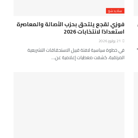
سلايدشو
فوزي لقجع يلتحق بحزب الأصالة والمعاصرة
استعدادًا لانتخابات 2026
21 يوليوز 2026
ة وهدر أمني بأكادير: إقامة "جنان أدرار إيلو 09"
في خطوة سياسية لافتة قبيل الاستحقاقات التشريعية
المرتقبة، كشفت معطيات إعلامية عن…