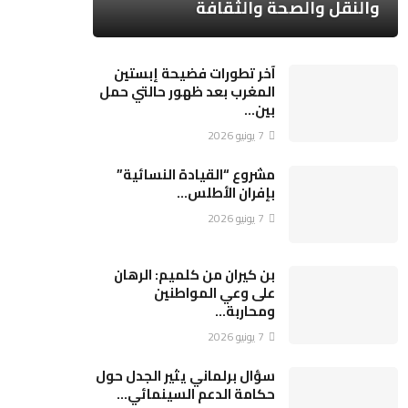
والنقل والصحة والثقافة
آخر تطورات فضيحة إبستين
المغرب بعد ظهور حالتي حمل
بين…
7 يونيو 2026
مشروع “القيادة النسائية”
بإفران الأطلس…
7 يونيو 2026
بن كيران من كلميم: الرهان
على وعي المواطنين
ومحاربة…
7 يونيو 2026
سؤال برلماني يثير الجدل حول
حكامة الدعم السينمائي…