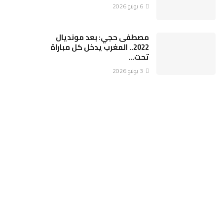
6 يونيو 2026
مصطفى حجي: بعد مونديال
2022.. المغرب يدخل كل مباراة
تحت…
3 يونيو 2026