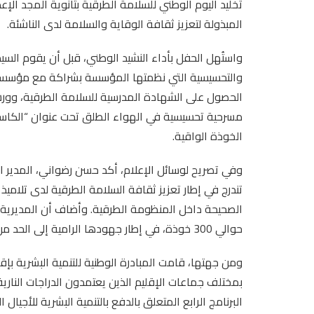
تخليد اليوم الوطني للسلامة الطرقية بثانوية المجد الإ
المبذولة لتعزيز ثقافة الوقاية والسلامة لدى الناشئة.
واستُهل الحفل بأداء النشيد الوطني، قبل أن يقوم السيد
والتحسيسية التي نظمتها المؤسسة بشراكة مع مؤسسة التف
الحصول على الشهادة المدرسية للسلامة الطرقية، وور
مسرحية تحسيسية في الهواء الطلق تحت عنوان “الكاسك 
الخوذة الواقية.
وفي تصريح لوسائل الإعلام، أكد حسن رضواني، المدير ال
تندرج في إطار تعزيز ثقافة السلامة الطرقية لدى تلام
الصحيحة داخل المنظومة الطرقية. وأضاف أن المديرية
حوالي 300 خوذة، في إطار جهودها الرامية إلى الحد من حوادث السير في صفوف مستعملي الدراجات النارية.
بمختلف جماعات الإقليم الذين يعتمدون الدراجات الناري
البرنامج الرابع المتعلق بالدفع بالتنمية البشرية للأجيا