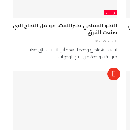
جهات
النمو السياحي بميراللفت.. عوامل النجاح التي
صنعت الفرق
2 غشت 2026
ليست الشواطئ وحدها.. هذه أبرز الأسباب التي جعلت
ميراللفت واحدة من أسرع الوجهات…