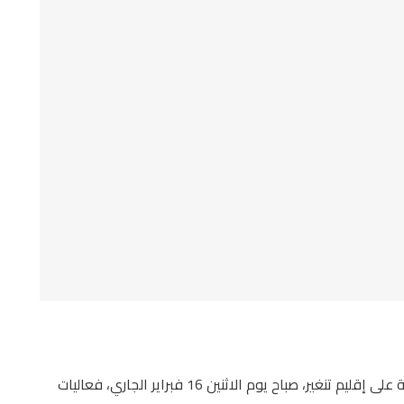
ترأس السيد مولاي إسماعيل هيكل، عامل صاحب الجلالة على إقليم تنغير، صباح يوم الاثنين 16 فبراير الجاري، فعاليات