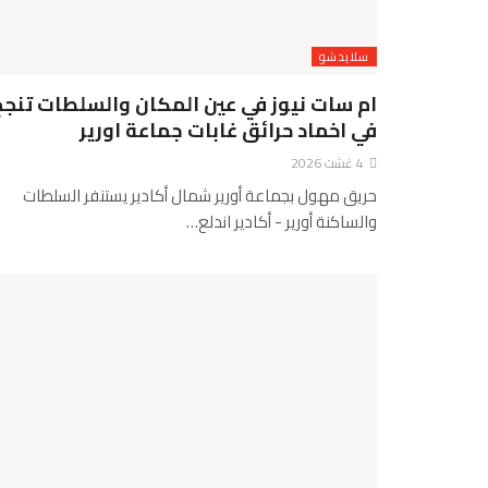
سلايدشو
ام سات نيوز في عين المكان والسلطات تنجح
في اخماد حرائق غابات جماعة اورير
4 غشت 2026
حريق مهول بجماعة أورير شمال أكادير يستنفر السلطات
والساكنة أورير - أكادير اندلع…