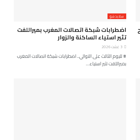
سلايدشو
اضطرابات شبكة اتصالات المغرب بميراللفت
تثير استياء الساكنة والزوار
3 غشت 2026
# لليوم الثالث على التوالي.. اضطرابات شبكة اتصالات المغرب
بميراللفت تثير استياء…