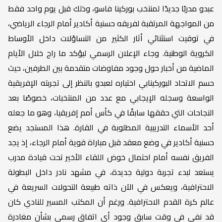
عبدو مدربًا جديدًا لمنتخب بوركينا فاسو، وذلك قبل يوم واحد فقط
من المواجهة المرتقبة لفريقه حسنية أكادير أمام الرجاء الرياضي،
في توقيت استثنائي أثار الكثير من التساؤلات داخل الأوساط
الكروية الوطنية. وجاء الإعلان الرسمي ليؤكد ما راج خلال الأيام
الماضية من أخبار حول وجود مفاوضات متقدمة بين الطرفين، حيث
حسم الاتحاد البوركينابي اختياره لعبدو بالنظر إلى تجربته الإفريقية
الواسعة وسجله الإيجابي مع عدد من المنتخبات، خصوصًا بعد
النجاحات التي حققها سابقًا في كأس أمم إفريقيا، وهو ما جعله
أحد الأسماء التدريبية المطلوبة في القارة. هذا المستجد يضع
حسنية أكادير في وضع معقد قبل مباراة قوية أمام الرجاء، إذ يجد
الفريق نفسه أمام احتمال خوض اللقاء الأخير تحت قيادة مدرب
يستعد لبدء تجربة دولية جديدة، في مشهد نادر داخل البطولة
الاحترافية، ويعكس في الآن ذاته طبيعة التحولات السريعة في
عالم كرة القدم الاحترافية. ورغم أن المكتب المسير للنادي كان
قد نفى في وقت سابق وجود أي اتفاق رسمي بشأن مغادرة