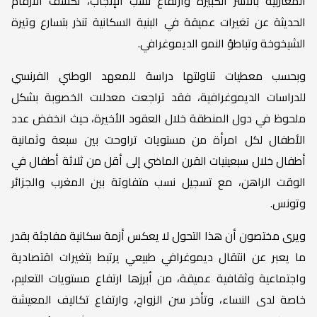
المغاربية بالأسر الكبيرة وارتفاع نسب الإنجاب، تكشف الأرقام
الحديثة عن تغيرات عميقة في البنية السكانية تنذر بتسارع وتيرة
الشيخوخة وتباطؤ النمو الديموغرافي.
وبحسب معطيات تناولتها دراسة للمعهد الوطني الفرنسي
للدراسات الديموغرافية، فقد تراجعت معدلات الخصوبة بشكل
ملحوظ في دول المنطقة خلال العقود الأخيرة، حيث انخفض عدد
الأطفال لكل امرأة من مستويات تراوحت بين سبعة وثمانية
أطفال خلال سبعينيات القرن الماضي إلى أقل من ثلاثة أطفال في
الوقت الراهن، مع تسجيل نسب متفاوتة بين المغرب والجزائر
وتونس.
ويرى مختصون أن هذا التحول لا يعكس أزمة سكانية مفاجئة بقدر
ما يعبر عن انتقال ديموغرافي طبيعي يرتبط بتغيرات اقتصادية
واجتماعية وثقافية عميقة، من أبرزها ارتفاع مستويات التعليم،
خاصة لدى النساء، وتأخر سن الزواج، وارتفاع تكاليف المعيشة