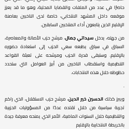
حاضرًا في عدد من الملفات والقضايا المحلية، وهو ما قد يعزز
موقعه داخل المشهد الانتخابي، خاصة لدى الناخبين بعاصنة
الإقليم الذين يتابعون أداء المنتخبين السابقين.
من جهته، يدخل
سيداتي جمال
، مرشح حزب الأصالة والمعاصرة،
السباق في سياق يطبعه سعي الحزب إلى استعادة حضوره
بالإقليم. وستبقى قدرة الحزب ومرشحه على تعبئة القواعد
التنظيمية واستقطاب الناخبين من أبرز العوامل التي ستحدد
حظوظه خلال هذه الانتخابات.
.
ويبرز كذلك
الحسين خير الدين
، مرشح حزب الاستقلال، الذي راكم
تجربة سياسية من خلال تقلده عددًا من المسؤوليات الحزبية
والتنظيمية خلال السنوات الماضية، الأمر الذي يمنحه معرفة جيدة
بالخريطة الانتخابية بالإقليم