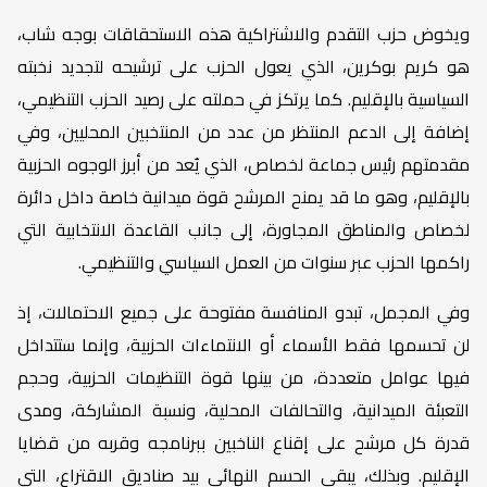
ويخوض حزب التقدم والاشتراكية هذه الاستحقاقات بوجه شاب،
هو كريم بوكرين، الذي يعول الحزب على ترشيحه لتجديد نخبته
السياسية بالإقليم. كما يرتكز في حملته على رصيد الحزب التنظيمي،
إضافة إلى الدعم المنتظر من عدد من المنتخبين المحليين، وفي
مقدمتهم رئيس جماعة لخصاص، الذي يُعد من أبرز الوجوه الحزبية
بالإقليم، وهو ما قد يمنح المرشح قوة ميدانية خاصة داخل دائرة
لخصاص والمناطق المجاورة، إلى جانب القاعدة الانتخابية التي
راكمها الحزب عبر سنوات من العمل السياسي والتنظيمي.
وفي المجمل، تبدو المنافسة مفتوحة على جميع الاحتمالات، إذ
لن تحسمها فقط الأسماء أو الانتماءات الحزبية، وإنما ستتداخل
فيها عوامل متعددة، من بينها قوة التنظيمات الحزبية، وحجم
التعبئة الميدانية، والتحالفات المحلية، ونسبة المشاركة، ومدى
قدرة كل مرشح على إقناع الناخبين ببرنامجه وقربه من قضايا
الإقليم. وبذلك، يبقى الحسم النهائي بيد صناديق الاقتراع، التي