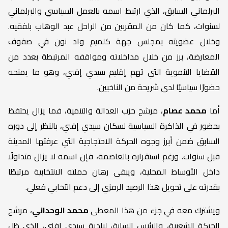
البرلماني السابق، الذي ارتبط اسمه بالعمل السياسي والبرلماني
لسنوات، كما كان من المقربين من الراحل عبد الوهاب بلفقيه.
وخلال عضويته بمجلس جهة كلميم واد نون في صفوف
المعارضة، برز من خلال مداخلاته ومواقفه المرتبطة بعدد من
القضايا التنموية التي تهم إقليم سيدي إفني، وهو ما يمنحه
حضورًا سياسيًا لدى شريحة من الناخبين.
أما
محمد عصام
، مرشح حزب العدالة والتنمية، فما يزال يحتفظ
بحضور في الذاكرة السياسية لسكان سيدي إفني، بالنظر إلى دوره
السابق ضمن أبرز وجوه الحركة الاحتجاجية التي عرفتها المدينة
قبل سنوات. ورغم استقراره بالعاصمة، فإن اسمه لا يزال متداولًا
داخل الأوساط المحلية، ويبقى رهان حملته الانتخابية مرتبطًا
بقدرته على تحويل هذا الرصيد الرمزي إلى دعم انتخابي فعلي.
ويشترك معه في جزء من هذا المعطى
محمد الوحداني
، مرشح
الحركة الشعبية، والرئيس السابق لبلدية سيدي إفني، الذي ظل