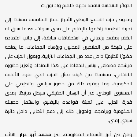
الدوائر الانتخابية تنافسًا بجهة كلميم واد نون.ت
ويخوض حزب التجمع الوطني للأحرار غمار المنافسة مستندًا إلى
تجربة تنظيمية راكمها بالإقليم على مدى سنوات، بعدما سبق له
الظفر بمقعد برلماني في استحقاقات سابقة، إلى جانب اعتماده
على شبكة من المنتخبين المحليين ورؤساء الجماعات، ما يمنحه
حضورًا تنظيميًا داخل عدد من الجماعات الترابية. ويعول الحزب على
مرشحه مصطفى بيتاس للحفاظ على هذا الامتداد وتعزيز حضوره
الانتخابي، مستفيدًا من كونه يمثل الحزب الذي يقود الأغلبية
الحكومية، وما يوفره ذلك من حضور سياسي وتنظيمي على
المستوى الوطني. غير أن الرهان الحقيقي سيظل مرتبطًا بمدى
قدرة الحزب على تعبئة قواعده بالإقليم، واستثمار حصيلته
الحكومية وبرامجه، وتحويل ذلك إلى دعم انتخابي داخل دائرة
سيدي إفني.
ومن بين أبرز الأسماء المطروحة، يبرز
محمد أبو درار
، النائب