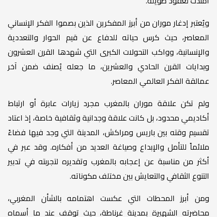
امتدت لعقود طويلة.
ويُعتبر إدغار موران من أبرز المفكرين الذين بصموا الفكر الإنساني
المعاصر، حيث كرس حياته للدفاع عن قيم الحوار والتعددية
والإنسانية، وواكب التحولات الكبرى التي شهدها القرن العشرون
وبدايات القرن الحادي والعشرين، ما جعله يُصنف ضمن آخر
عمالقة الفكر العالمي المعاصر.
ولم تكن علاقة موران بالمغرب مجرد زيارات عابرة أو ارتباط
أكاديمي محدود، بل كانت علاقة وجدانية وثقافية خاصة، إذ اعتاد
تقسيم وقته بين باريس ومراكش، المدينة التي وجد فيها فضاءً
ملائماً للتأمل والإبداع وصياغة العديد من أفكاره. وقد عبر في
أكثر من مناسبة عن إعجابه بالمغرب وتقديره لتجربته في تدبير
التنوع الثقافي والتعايش بين مختلف مكوناته.
ومن أبرز المحطات التي عكست اهتمامه بالشأن المغربي،
محاضرته الشهيرة بمدينة غرناطة، حيث توقف عند ما أسماه