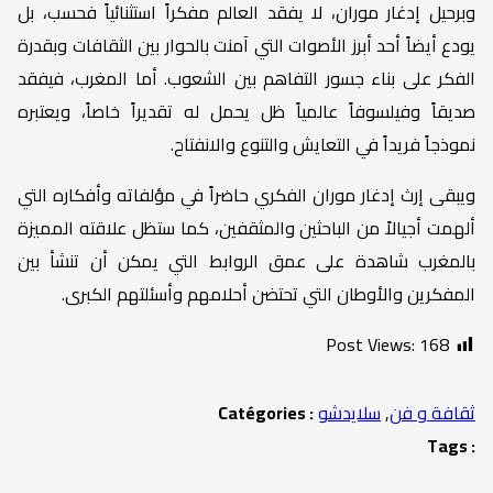
وبرحيل إدغار موران، لا يفقد العالم مفكراً استثنائياً فحسب، بل
يودع أيضاً أحد أبرز الأصوات التي آمنت بالحوار بين الثقافات وبقدرة
الفكر على بناء جسور التفاهم بين الشعوب. أما المغرب، فيفقد
صديقاً وفيلسوفاً عالمياً ظل يحمل له تقديراً خاصاً، ويعتبره
نموذجاً فريداً في التعايش والتنوع والانفتاح.
ويبقى إرث إدغار موران الفكري حاضراً في مؤلفاته وأفكاره التي
ألهمت أجيالاً من الباحثين والمثقفين، كما ستظل علاقته المميزة
بالمغرب شاهدة على عمق الروابط التي يمكن أن تنشأ بين
المفكرين والأوطان التي تحتضن أحلامهم وأسئلتهم الكبرى.
Post Views:
168
ثقافة و فن
,
سلايدشو
Catégories :
Tags :