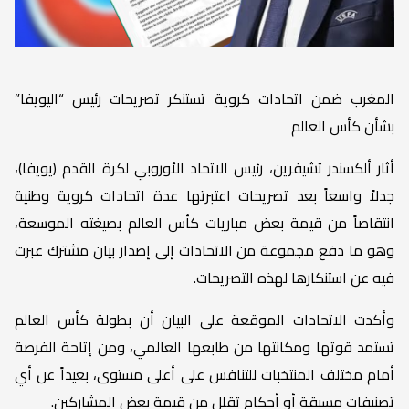
المغرب ضمن اتحادات كروية تستنكر تصريحات رئيس “اليويفا”
بشأن كأس العالم
أثار ألكسندر تشيفرين، رئيس الاتحاد الأوروبي لكرة القدم (يويفا)،
جدلاً واسعاً بعد تصريحات اعتبرتها عدة اتحادات كروية وطنية
انتقاصاً من قيمة بعض مباريات كأس العالم بصيغته الموسعة،
وهو ما دفع مجموعة من الاتحادات إلى إصدار بيان مشترك عبرت
فيه عن استنكارها لهذه التصريحات.
وأكدت الاتحادات الموقعة على البيان أن بطولة كأس العالم
تستمد قوتها ومكانتها من طابعها العالمي، ومن إتاحة الفرصة
أمام مختلف المنتخبات للتنافس على أعلى مستوى، بعيداً عن أي
تصنيفات مسبقة أو أحكام تقلل من قيمة بعض المشاركين.