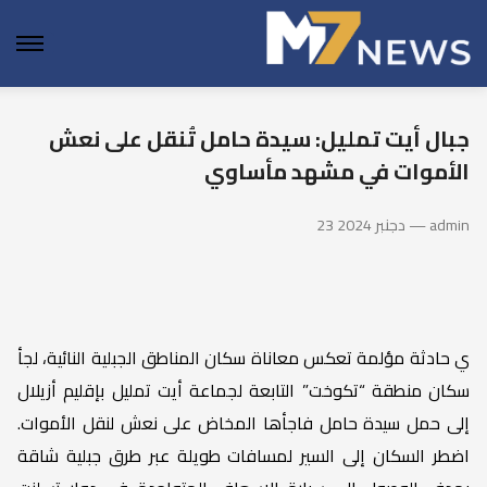
enu
جبال أيت تمليل: سيدة حامل تُنقل على نعش
الأموات في مشهد مأساوي
23 دجنبر 2024 — admin
ي حادثة مؤلمة تعكس معاناة سكان المناطق الجبلية النائية، لجأ
سكان منطقة “تكوخت” التابعة لجماعة أيت تمليل بإقليم أزيلال
إلى حمل سيدة حامل فاجأها المخاض على نعش لنقل الأموات.
اضطر السكان إلى السير لمسافات طويلة عبر طرق جبلية شاقة