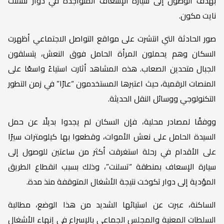
بهدف الوصول إلى سيارة الإسعاف المتواجدة في دوار تسلنت
نايت مكون.
صور الحادثة التي انتشرت على مواقع التواصل الاجتماعي أظهرت
السكان وهم يحملون المرأة الحامل فوق النعش، يتسلقون
الجبال متحدين الصعاب. هذه المشاهد أثارت استياءً واسعًا على
المنصات الرقمية، حيث اعتبرها المستخدمون “عارًا” في زمن التطور
التكنولوجي ووسائل النقل الحديثة.
ووفقًا لمصادر محلية، فإن السكان لم يجدوا بديلًا عن حمل
السيدة الحامل على نعش الأموات، وقطعوا بها كيلومترات سيرًا
على الأقدام في رحلة استغرقت أكثر من ساعتين للوصول إلى
سيارة الإسعاف بمنطقة “تسلنت”، وذلك بسبب انقطاع الطريق
المؤدية إلى دوار تكوخت نتيجة الأشغال المتوقفة منذ مدة.
الساكنة، عبرت عن استيائها الشديد من هذا الوضع، مطالبة
السلطات المعنية والمجلس الجماعي بالإسراع في إنهاء الأشغال