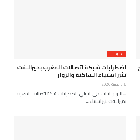
سلايدشو
اضطرابات شبكة اتصالات المغرب بميراللفت
تثير استياء الساكنة والزوار
3 غشت 2026
# لليوم الثالث على التوالي.. اضطرابات شبكة اتصالات المغرب
بميراللفت تثير استياء…