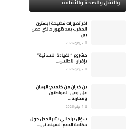
والنقل والصحة والثقافة
آخر تطورات فضيحة إبستين
المغرب بعد ظهور حالتي حمل
بين…
7 يونيو 2026
مشروع “القيادة النسائية”
بإفران الأطلس…
7 يونيو 2026
بن كيران من كلميم: الرهان
على وعي المواطنين
ومحاربة…
7 يونيو 2026
سؤال برلماني يثير الجدل حول
حكامة الدعم السينمائي…