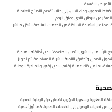
الأمراض النفسية.
غط الدموي، وداء السل، إلى جانب تقديم النصائح العلاجية.
مبكر عن سرطان الثدي وعنق الرحم.
ة، مما عزز استفادة الساكنة من الخدمات العلاجية بشكل مباشر.
ع بالرأسمال البشري للأجيال الصاعدة” الذي أطلقته المبادرة
الشمول الصحي وتحقيق التنمية البشرية المستدامة. تم تجهيز
عنية، بما في ذلك عمالة إقليم سيدي إفني والمبادرة الوطنية
صحية
ملكة المغربية وسعيها الدؤوب لضمان حق الرعاية الصحية
ي من تحديات الوصول إلى الخدمات الصحية. كما تُبرز أهمية