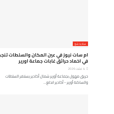
سلايدشو
ام سات نيوز في عين المكان والسلطات تنجح
في اخماد حرائق غابات جماعة اورير
4 غشت 2026
حريق مهول بجماعة أورير شمال أكادير يستنفر السلطات
والساكنة أورير - أكادير اندلع…