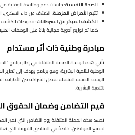
الصحة النفسية
: جلسات دعم ومتابعة للوقاية من 
تتبع الأمراض المزمنة
: الكشف عن داء السكري، الض
الكشف المبكر عن السرطانات
: فحوصات للكشف ال
كما تم توزيع أدوية مجانية بناءً على الوصفات الطبي
مبادرة وطنية ذات أثر مستدام
تأتي هذه الوحدة الصحية المتنقلة في إطار برنامج “الدف
الوطنية للتنمية البشرية، وهو برنامج يهدف إلى تعزيز 
الوحدة الصحية المتنقلة بفضل الشراكة بين الأطراف الم
للتنمية البشرية.
قيم التضامن وضمان الحقوق ال
تجسد هذه الحملة المتنقلة روح التضامن التي تميز الم
لجميع المواطنين، خاصةً في المناطق القروية التي تعان