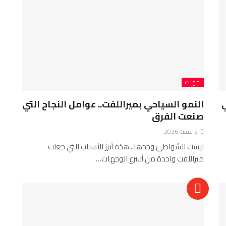
جهات
النمو السياحي بميراللفت.. عوامل النجاح التي
صنعت الفرق
2 غشت 2026
ليست الشواطئ وحدها.. هذه أبرز الأسباب التي جعلت
ميراللفت واحدة من أسرع الوجهات…