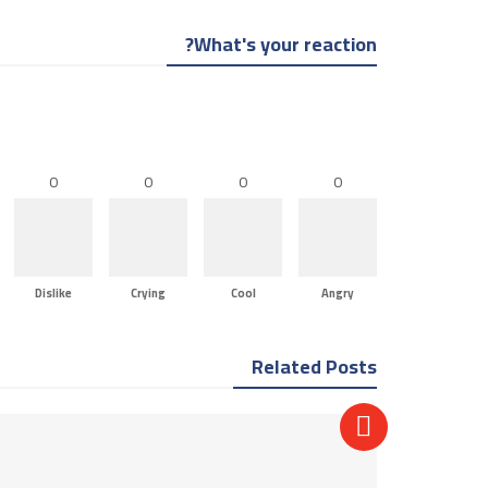
What's your reaction?
0
0
0
0
Dislike
Crying
Cool
Angry
Related Posts