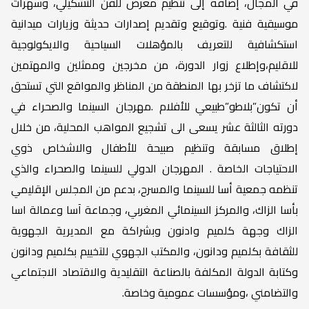
في المجال، إضافة إلى تنظيم معرض للفن التشكيلي، وسهرات
موسيقية فنية .وتوقيع وتقديم إصدارات حديثة وزيارات ميدانية
استكشافية للتعريف بالمؤهلات السياحية والايكولوجية
للاقليم،وإطلاع زوار الدورة، من مخرجين وممثلين والمهتمين
لاكتشاف ما تزخر بها المنطقة من المناظر والمواقع التي تستحق
أن تكون”بلاطو”طبيعي للأفلام .مهرجان السينما والصحراء في
دورته الثالثة عشر يسعى الى تشجيع المواهب المحلية، من خلال
إطلاق مسابقة وتنظيم صبيحة للأطفال والاشخاص ذوي
الاحتياجات الخاصة . المهرجان الدولي للسينما والصحراء والذي
تنظمه جمعية أسا للسينما والمسرح، بدعم من المجلس الإقليمي
بأسا الزاك، والمركز السينمائي المغربي، وجماعة آسا وعمالة اسا
الزاك وجهة كلميم وادنون وبشراكة مع المديرية الجهوية
للثقافة بكلميم ودانون، والمكتب الجهوي للتخييم بكلميم ودانون
وكتابة الدولة المكلفة بالصناعة التقليدية والاقتصاد الاجتماعي
والتضامني ،ومؤسسات عمومية وخاصة.