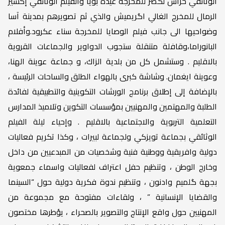
الوثائقي حراس لگصر للمخرجة عيدة بويا والفيلم الوثائقي إكسير
الرمال للمخرج الغالي اگريميش والذي ثم تصويرهم بمدينة آسا
وضواحيها الى جانب فيلم الوصايا للمخرجة سناء عكرود.وأفلام
البانوراما،وقافلة متنقلة ستجوب الدواوير والجماعات القروية
بالاقليم . وستشمل كل من بلدية الزاك، و جماعة عوينة الهنا،
وعوينة ايغمان. وشاشة كبرى بالهواء الطلق والساحات الرئيسة ،
بالإضافة إلى إطلاق برنامج الورشات التكوينية والتطبيقية لفائدة
الطلبة والمهتمين والمهنيين بمؤسسات التكوين وتلاميذ المدارس
التعلمية التربوية والاجتماعية بالاقليم . وإحياء ليلة الفيلم
الوثائقي بجماعة تويزكي ولجماعة لبيرات ، وكذا تكريم فعاليات
دولية وافريقية ووطنية فنية وشخصيات من المبدعيين من داخل
وخارج الوطن ، وتنظيم حفل اعتراف لفعاليات واسماء جمعوية
بجهة گلميم وادنون ، وتنظيم ندوة فكرية دولية حول “السينما
والقضايا الإنسانية ” ، ولقاءات مفتوحة مع مجموعة من
المهنيين حول واقع الإنتاج والتصوير بالصحراء ، يؤطرها مختصون