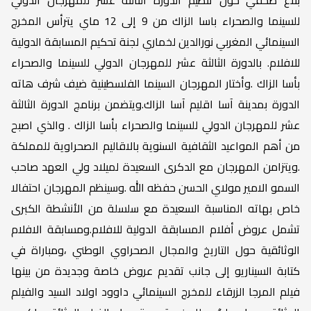
للسينما والصحراء باسا الزاك من 9 إلى 12 ماي يترأس المخرج
السينمائي المغربي نورالدين لخماري لجنة تحكيم المسابقة الدولية
للافلام. بالدورة الثالثة عشر للمهرجان الدولي للسينما والصحراء
بأسا الزاك .وأختار المهرجان السينما الفلسطينية ضيف شرف هاته
الدورة بمدينة آسا اقليم آسا الزاك.ويتضمن برنامج الدورة الثالثة
عشر للمهرجان الدولي للسينما والصحراء بأسا الزاك . والذي اصبح
من أهم المواعيد الثقافية السنوية بالاقاليم الصحراوية للمملكة
.ويتزامن المهرجان مع الدكرى السعيدة لميلاد ولي العهد صاحب
السمو الامير مولاي الحسن حفظه الله .وسينظم المهرجان احتفالا
خاص بهاته المناسبة السعيدة مع سلسلة من الأنشطة الكبرى
تشمل عروض أفلام المسابقة الدولية للافلام.ومسابقة الافلام
الوثائقية حول التاريخ والمجال الصحراوي الوطني ،ومباراة في
كتابة السيناريو إلى جانب تقديم عروض خاصة وجديدة من بينها
فيلم المرجا الزرقاء للمخرج السينمائي داوود اولاد السيد والفيلم