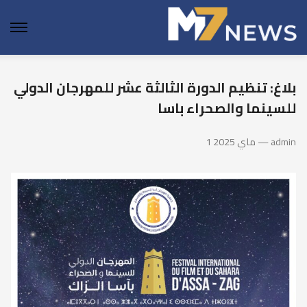
enu
بلاغ: تنظيم الدورة الثالثة عشر للمهرجان الدولي
للسينما والصحراء باسا
1 ماي 2025 — admin