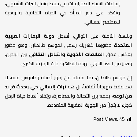
إبداعات النساء الصحراويات في حفظ ونقل التراث الشفهي،
وتؤكد على دور المرأة في الحياة الثقافية والروحية
للمجتمع الحساني.
وللسنة الثامنة على التوالي، تُسجل
دولة الإمارات العربية
المتحدة
حضورها كشريك رسمي لموسم طانطان، وهو حضور
يعكس عمق
العلاقات الأخوية والتبادل الثقافي
بين البلدين،
ويعزز من البعد الدولي لهذه التظاهرة ذات الرمزية الكبرى.
إن موسم طانطان، بما يحمله من رموز أصيلة وطقوس غنية، لا
يُعد فقط مهرجاناً ثقافياً، بل هو
تراث إنساني حي
و
حدث فريد
من نوعه
، يجمع بين الأصالة والمعاصرة، ويُخلد أنماط حياة الرحل
كجزء لا يتجزأ من الهوية المغربية المتعددة.
Post Views:
45