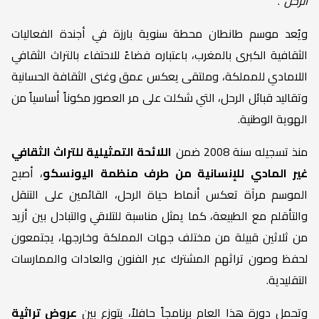
الرحل”
.
ويُعد موسم طانطان محطة سنوية بارزة في أجندة الفعاليات
الثقافية الكبرى بالمغرب، باعتباره فضاءً للاحتفاء بالتراث الثقافي
اللامادي للمملكة، وملتقى يعكس عمق وغنى الثقافة الحسانية
وتقاليد قبائل الرحل، التي شكلت على مر العصور مكوناً أساسياً من
الهوية الوطنية.
منذ تسجيله سنة 2008 ضمن
اللائحة التمثيلية للتراث الثقافي
غير المادي للإنسانية من طرف منظمة اليونسكو
، أصبح
الموسم مرآة تعكس أنماط حياة الرحل، القائمين على التنقل
والتأقلم مع الطبيعة، كما يمثل مناسبة للتلاقي والتبادل بين أزيد
من ثلاثين قبيلة من مختلف جهات المملكة وخارجها، يجتمعون
لحفظ وصون تراثهم المشترك عبر الفنون والعادات والممارسات
التقليدية.
وتحمل دورة هذا العام برنامجاً حافلاً، يتوزع بين
عروض تراثية