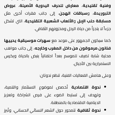
وفنية تقليدية
،
معارض للحرف اليدوية الأصيلة
،
عروض
التبوريدة
، و
سباقات الهجن
، إلى جانب فقرات أخرى مثل
مسابقة حلب الإبل
و
الألعاب الشعبية التقليدية
، التي تشكل
جزءاً لا يتجزأ من حياة الرحل ومخزونهم الثقافي.
كما سيكون الجمهور على موعد مع
سهرات موسيقية يحييها
فنانون مرموقون من داخل المغرب وخارجه
، إلى جانب مواهب
محلية شابة تضيف للموسم بعداً احتفالياً ينبض بالحياة ويكرس
الاستمرارية بين الأجيال.
وعلى هامش الفعاليات الفنية، تنظم ندوتان:
ندوة اقتصادية
تُخصص لموضوع الاستثمار والتنمية،
وتهدف إلى تسليط الضوء على فرص الشراكة وتعزيز
الدينامية الاقتصادية بالمنطقة.
ندوة ثقافية
تتمحور حول
الشعر النسائي الحساني
، وتُبرز