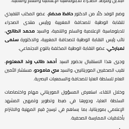
البلدين ومرصد الصحراء للدبلوماسية الإعلامية والسلم والتنمية.
وضم الوفد كلًا من الدكتور
حافظ محضار
، عضو المكتب التنفيذي
للنقابة الوطنية للصحافة المغربية ورئيس منتدى الصحراء
للدبلوماسية الإعلامية والسلم والتنمية، والسيد
محمد الطالبي
،
نائب رئيس النقابة الوطنية للصحافة المغربية، والدكتورة
سلمى
لمباركي
، عضو النقابة الوطنية المكلفة بالنوع الاجتماعي.
وجرى هذا الاستقبال بحضور السيد
أحمد طالب ولد المعلوم
،
نقيب الصحفيين الموريتانيين، والسيد
سي مامودو
، مستشار الأمين
العام للسلطة العليا للصحافة والسمعيات البصرية.
وخلال اللقاء، استعرض المسؤول الموريتاني مهام واختصاصات
السلطة العليا، ودورها في ضبط وتطوير وتمهين المشهد
الإعلامي بموريتانيا، بما يساهم في ترسيخ قيم المهنية والالتزام
بأخلاقيات الممارسة الصحفية.