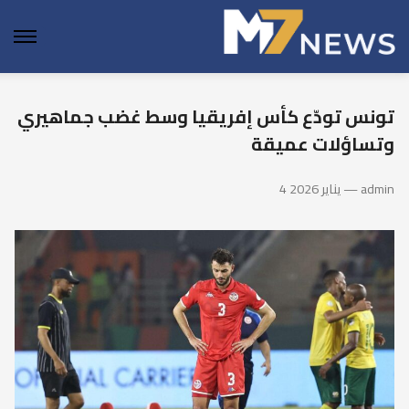
enu
تونس تودّع كأس إفريقيا وسط غضب جماهيري
وتساؤلات عميقة
4 يناير 2026 — admin