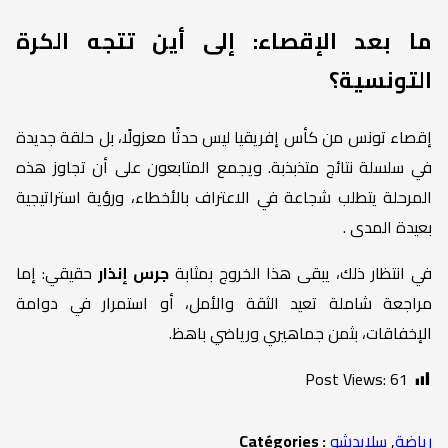
ما بعد الإقصاء: إلى أين تتجه الكرة
التونسية؟
إقصاء تونس من كأس إفريقيا ليس حدثًا معزولًا، بل حلقة جديدة
في سلسلة نتائج متذبذبة. ويجمع المتابعون على أن تجاوز هذه
المرحلة يتطلب شجاعة في الاعتراف بالأخطاء، ورؤية استراتيجية
بعيدة المدى .
في انتظار ذلك، يبقى هذا الخروج بمثابة
جرس إنذار
حقيقي: إما
مراجعة شاملة تعيد الثقة والأمل، أو استمرار في دوامة
الإخفاقات، بثمن جماهيري ورياضي باهظ.
Post Views:
61
رياضة
,
سلايدشو
Catégories :