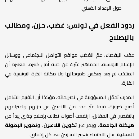
حول الإعداد الذهني.
ردود الفعل في تونس: غضب، حزن، ومطالب
بالإصلاح
عقب الإقصاء، عمّ الغضب مواقع التواصل الاجتماعي ووسائل
الإعلام التونسية. الجماهير عبّرت عن خيبة أمل كبيرة، معتبرة أن
المنتخب لم يعد يعكس طموحاتها ولا مكانة الكرة التونسية في
القارة.
المدرب تحمّل المسؤولية في تصريحاته، مؤكدًا أن التقييم الشامل
أصبح ضرورة، فيما عبّر عدد من اللاعبين عن حزنهم واعترافهم
بالتقصير. في المقابل، ارتفعت أصوات تطالب بإصلاح جذري يبدأ من
هيكلة الجامعة
، ويمر عبر
تكوين اللاعبين
، و
تطوير البطولة
المحلية
، بدل الاكتفاء بتغيير المدربين بعد كل إخفاق.