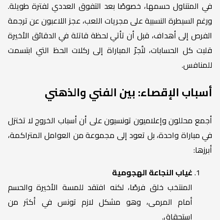
في المتناول حسمها، خصوصًا بعد التفوق العددي لفترة طويلة.
ورغم السيطرة النسبية على مجريات اللعب، عجز اللاعبون عن ترجمة
الفرص إلى أهداف، قبل أن تأتي لحظة قاتلة في الدقائق الأخيرة
قلبت كل الحسابات، لتُجرّ المباراة إلى ركلات الحظ التي ابتسمت
للمنافس.
أسباب الإقصاء: بين الفني والذهني
أجمع محللون وإعلاميون تونسيون على أن أسباب الخروج لا تختزل
في مباراة واحدة، بل تعود إلى مجموعة من العوامل المتراكمة،
أبرزها:
غياب النجاعة الهجومية
المنتخب خلق فرصًا، لكنه افتقد للمسة الأخيرة والحسم
أمام المرمى، وهو مشكل لازم تونس في أكثر من
استحقاق.