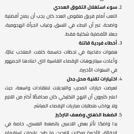
سوء استغلال التفوق العددي
اللعب أمام فريق منقوص العدد كان يجب أن يمنح أفضلية
واضحة، غير أن البطء في النسق، وغياب الجرأة الهجومية،
جعلا الأفضلية شكلية فقط.
أخطاء فردية قاتلة
هفوات دفاعية في لحظات حاسمة كلفت المنتخب غاليًا،
وأعادت سيناريوهات الإقصاء القاسية التي اعتادها الجمهور
في السنوات الأخيرة.
اختيارات تقنية محل جدل
تعرضت خيارات المدرب والتبديلات لانتقادات واسعة، حيث
اعتبر كثيرون أن النهج التكتيكي كان محافظًا أكثر من اللازم
ولا يواكب متطلبات مباريات الإقصاء المباشر.
الضغط الذهني وضعف التركيز
بدا واضحًا تأثر بعض اللاعبين بالضغط النفسي، خاصة في
الدقائق الأخيرة وركلات الترجيح، ما طرح علامات استفهام